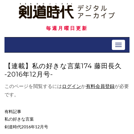
Skip
to
content
毎週月曜日更新
Toggle 
【連載】私の好きな言葉174 藤田長久
-2016年12月号-
このページを閲覧するには
ログイン
か
有料会員登録
が必要
です。
有料記事
私の好きな言葉
剣道時代2016年12月号