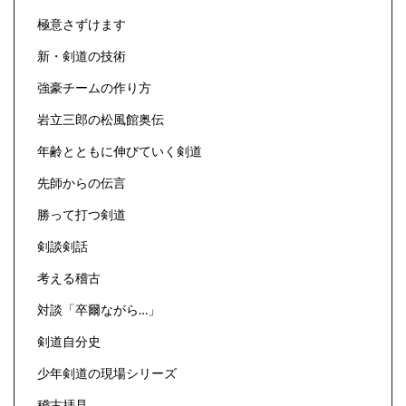
極意さずけます
新・剣道の技術
強豪チームの作り方
岩立三郎の松風館奥伝
年齢とともに伸びていく剣道
先師からの伝言
勝って打つ剣道
剣談剣話
考える稽古
対談「卒爾ながら…」
剣道自分史
少年剣道の現場シリーズ
稽古拝見