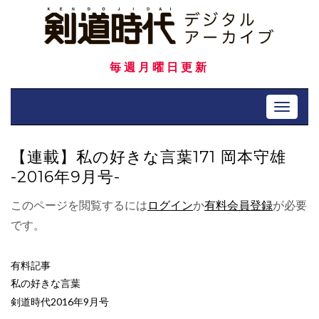
Skip
to
content
毎週月曜日更新
Toggle 
【連載】私の好きな言葉171 岡本守雄
-2016年9月号-
このページを閲覧するには
ログイン
か
有料会員登録
が必要
です。
有料記事
私の好きな言葉
剣道時代2016年9月号