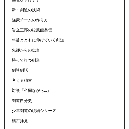
新・剣道の技術
強豪チームの作り方
岩立三郎の松風館奥伝
年齢とともに伸びていく剣道
先師からの伝言
勝って打つ剣道
剣談剣話
考える稽古
対談「卒爾ながら…」
剣道自分史
少年剣道の現場シリーズ
稽古拝見