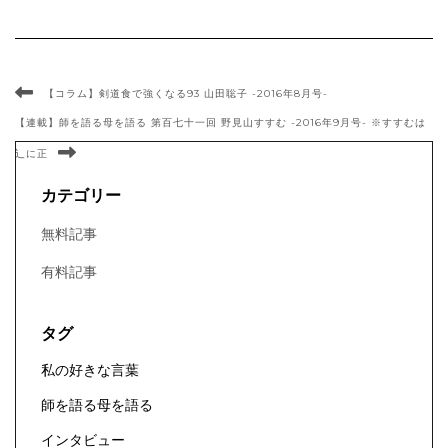
【コラム】剣道食で強くなる93 山田聡子 -2016年8月号-
【連載】師を語る母を語る 第百七十一回 野見山すすむ -2016年9月号- ※すすむは
辶に正
カテゴリー
無料記事
有料記事
タグ
私の好きな言葉
師を語る母を語る
インタビュー