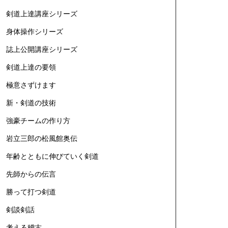
剣道上達講座シリーズ
身体操作シリーズ
誌上公開講座シリーズ
剣道上達の要領
極意さずけます
新・剣道の技術
強豪チームの作り方
岩立三郎の松風館奥伝
年齢とともに伸びていく剣道
先師からの伝言
勝って打つ剣道
剣談剣話
考える稽古