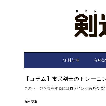
Skip
to
content
無料記事
有料
【コラム】市民剣士のトレーニング5
このページを閲覧するには
ログイン
か
有料会員
有料記事