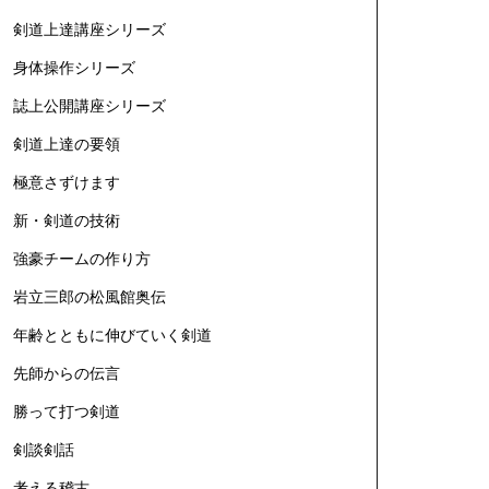
剣道上達講座シリーズ
身体操作シリーズ
誌上公開講座シリーズ
剣道上達の要領
極意さずけます
新・剣道の技術
強豪チームの作り方
岩立三郎の松風館奥伝
年齢とともに伸びていく剣道
先師からの伝言
勝って打つ剣道
剣談剣話
考える稽古