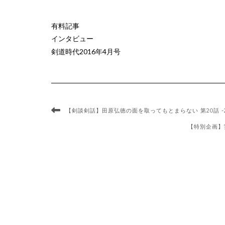
有料記事
インタビュー
剣道時代2016年4月号
【剣談剣話】田原弘徳の面を取ってもとまらない 第20話 -2
【特別企画】