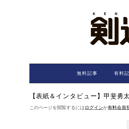
Skip
to
content
無料記事
有料
【表紙＆インタビュー】甲斐勇太 -
このページを閲覧するには
ログイン
か
有料会員