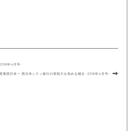
016年4月号-
実業団日本一 西日本シティ銀行の実戦力を高める稽古 -2016年4月号-