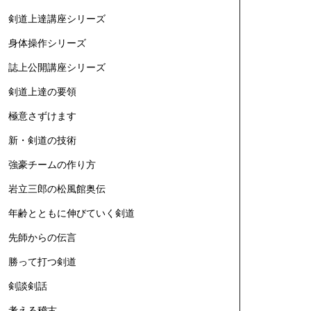
剣道上達講座シリーズ
身体操作シリーズ
誌上公開講座シリーズ
剣道上達の要領
極意さずけます
新・剣道の技術
強豪チームの作り方
岩立三郎の松風館奥伝
年齢とともに伸びていく剣道
先師からの伝言
勝って打つ剣道
剣談剣話
考える稽古