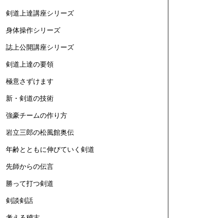
剣道上達講座シリーズ
身体操作シリーズ
誌上公開講座シリーズ
剣道上達の要領
極意さずけます
新・剣道の技術
強豪チームの作り方
岩立三郎の松風館奥伝
年齢とともに伸びていく剣道
先師からの伝言
勝って打つ剣道
剣談剣話
考える稽古