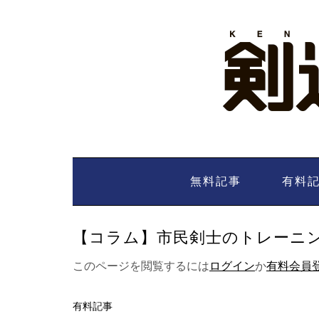
Skip
to
content
無料記事
有料
【コラム】市民剣士のトレーニング5
このページを閲覧するには
ログイン
か
有料会員
有料記事