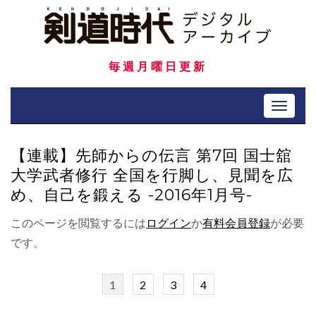
Skip
to
content
毎週月曜日更新
Toggle 
【連載】先師からの伝言 第7回 国士舘
大学武者修行 全国を行脚し、見聞を広
め、自己を鍛える -2016年1月号-
このページを閲覧するには
ログイン
か
有料会員登録
が必要
です。
1
2
3
4