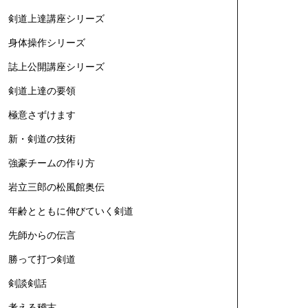
剣道上達講座シリーズ
身体操作シリーズ
誌上公開講座シリーズ
剣道上達の要領
極意さずけます
新・剣道の技術
強豪チームの作り方
岩立三郎の松風館奥伝
年齢とともに伸びていく剣道
先師からの伝言
勝って打つ剣道
剣談剣話
考える稽古