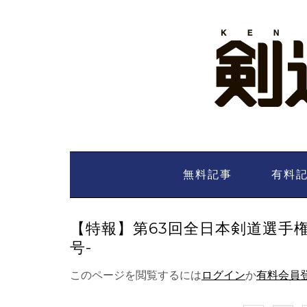
Skip
to
content
無料記事
有料
【特報】第63回全日本剣道選手権大
号-
このページを閲覧するには
ログイン
か
有料会員