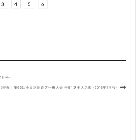
3
4
5
6
1月号-
【特報】第63回全日本剣道選手権大会 全64選手大名鑑 -2016年1月号-