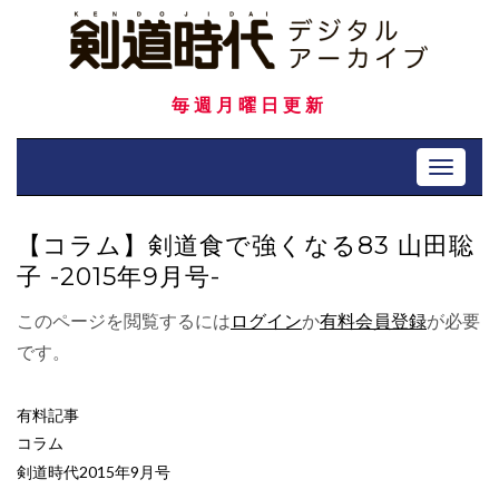
Skip
to
content
毎週月曜日更新
Toggle 
【コラム】剣道食で強くなる83 山田聡
子 -2015年9月号-
このページを閲覧するには
ログイン
か
有料会員登録
が必要
です。
有料記事
コラム
剣道時代2015年9月号