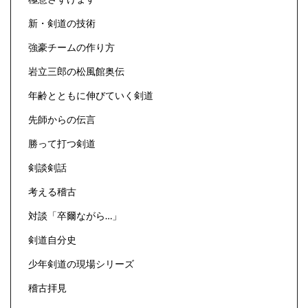
新・剣道の技術
強豪チームの作り方
岩立三郎の松風館奥伝
年齢とともに伸びていく剣道
先師からの伝言
勝って打つ剣道
剣談剣話
考える稽古
対談「卒爾ながら…」
剣道自分史
少年剣道の現場シリーズ
稽古拝見