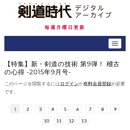
Skip
to
content
毎週月曜日更新
Toggle 
【特集】新・剣道の技術 第9弾！ 稽古
の心得 -2015年9月号-
このページを閲覧するには
ログイン
か
有料会員登録
が必要
です。
1
2
3
4
5
6
7
8
9
10
11
12
13