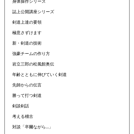
身体操作シリーズ
誌上公開講座シリーズ
剣道上達の要領
極意さずけます
新・剣道の技術
強豪チームの作り方
岩立三郎の松風館奥伝
年齢とともに伸びていく剣道
先師からの伝言
勝って打つ剣道
剣談剣話
考える稽古
対談「卒爾ながら…」