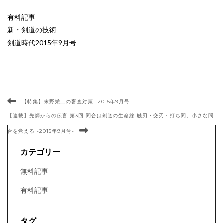
有料記事
新・剣道の技術
剣道時代2015年9月号
【特集】末野栄二の審査対策 -2015年9月号-
【連載】先師からの伝言 第3回 間合は剣道の生命線 触刃・交刃・打ち間。小さな間
合を覚える -2015年9月号-
カテゴリー
無料記事
有料記事
タグ