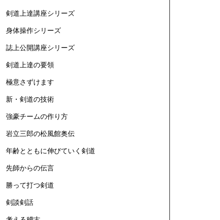
剣道上達講座シリーズ
身体操作シリーズ
誌上公開講座シリーズ
剣道上達の要領
極意さずけます
新・剣道の技術
強豪チームの作り方
岩立三郎の松風館奥伝
年齢とともに伸びていく剣道
先師からの伝言
勝って打つ剣道
剣談剣話
考える稽古