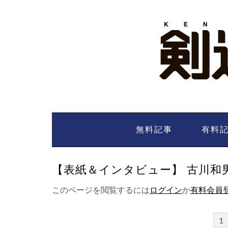
Skip
to
content
無料記事
有料
【表紙＆インタビュー】 古川和男 -
このページを閲覧するには
ログイン
か
有料会員
1