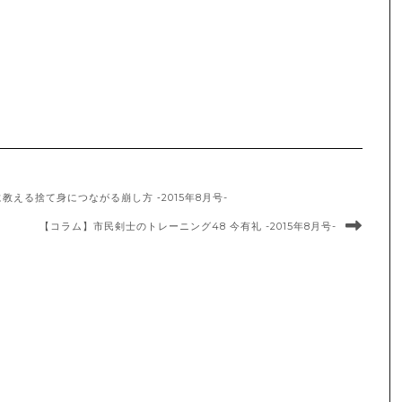
える捨て身につながる崩し方 ‐2015年8月号-
【コラム】市民剣士のトレーニング48 今有礼 -2015年8月号-