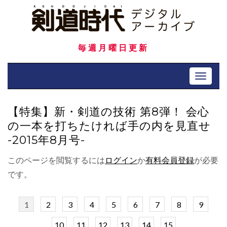
Skip
to
content
毎週月曜日更新
Toggle 
【特集】新・剣道の技術 第8弾！ 会心
の一本を打ちたければ手の内を見直せ
-2015年8月号-
このページを閲覧するには
ログイン
か
有料会員登録
が必要
です。
1
2
3
4
5
6
7
8
9
10
11
12
13
14
15