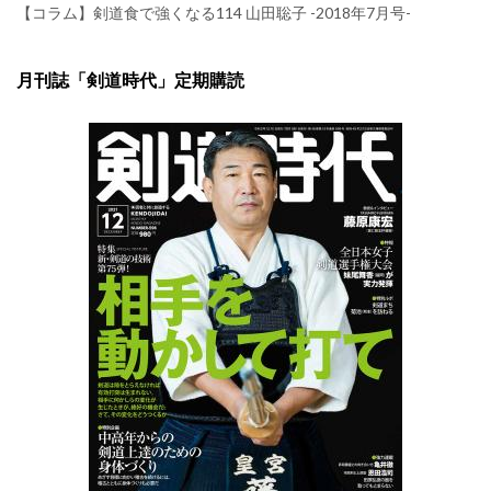
【コラム】剣道食で強くなる114 山田聡子 -2018年7月号-
月刊誌「剣道時代」定期購読