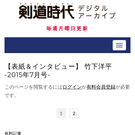
Skip
to
content
毎週月曜日更新
Toggle 
【表紙＆インタビュー】 竹下洋平
-2015年7月号-
このページを閲覧するには
ログイン
か
有料会員登録
が必要
です。
1
2
有料記事