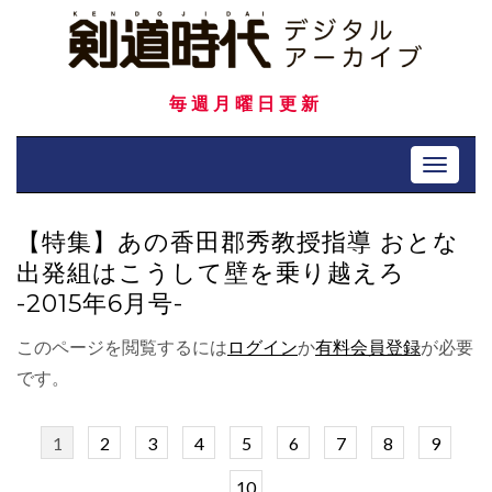
Skip
to
content
毎週月曜日更新
Toggle 
【特集】あの香田郡秀教授指導 おとな
出発組はこうして壁を乗り越えろ
-2015年6月号-
このページを閲覧するには
ログイン
か
有料会員登録
が必要
です。
1
2
3
4
5
6
7
8
9
10