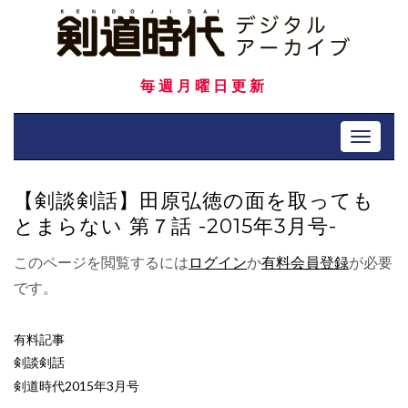
Skip
to
content
毎週月曜日更新
Toggle 
【剣談剣話】田原弘徳の面を取っても
とまらない 第７話 -2015年3月号-
このページを閲覧するには
ログイン
か
有料会員登録
が必要
です。
有料記事
剣談剣話
剣道時代2015年3月号