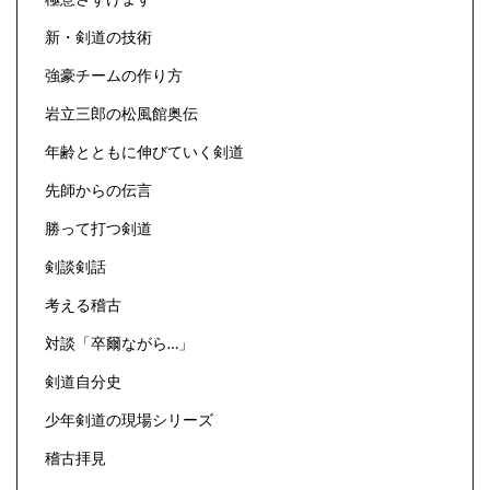
新・剣道の技術
強豪チームの作り方
岩立三郎の松風館奥伝
年齢とともに伸びていく剣道
先師からの伝言
勝って打つ剣道
剣談剣話
考える稽古
対談「卒爾ながら…」
剣道自分史
少年剣道の現場シリーズ
稽古拝見