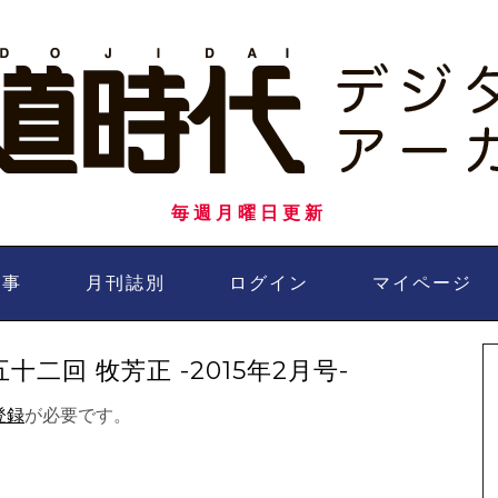
毎週月曜日更新
記事
月刊誌別
ログイン
マイページ
二回 牧芳正 -2015年2月号-
登録
が必要です。