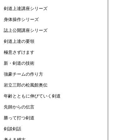
剣道上達講座シリーズ
身体操作シリーズ
誌上公開講座シリーズ
剣道上達の要領
極意さずけます
新・剣道の技術
強豪チームの作り方
岩立三郎の松風館奥伝
年齢とともに伸びていく剣道
先師からの伝言
勝って打つ剣道
剣談剣話
考える稽古