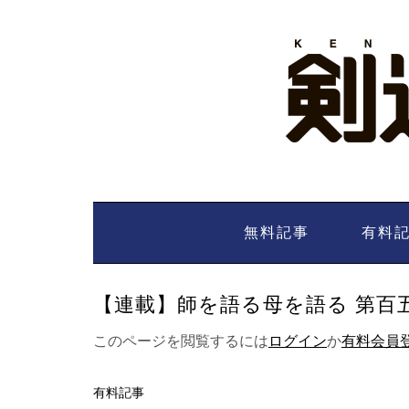
Skip
to
content
無料記事
有料
【連載】師を語る母を語る 第百五十
このページを閲覧するには
ログイン
か
有料会員
有料記事