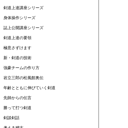
剣道上達講座シリーズ
身体操作シリーズ
誌上公開講座シリーズ
剣道上達の要領
極意さずけます
新・剣道の技術
強豪チームの作り方
岩立三郎の松風館奥伝
年齢とともに伸びていく剣道
先師からの伝言
勝って打つ剣道
剣談剣話
考える稽古