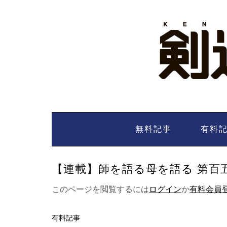
Skip
to
content
無料記事
有料
【連載】師を語る母を語る 第百五十
このページを閲覧するには
ログイン
か
有料会員
有料記事