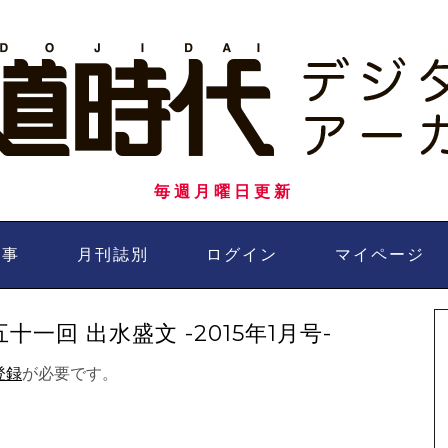
毎週月曜日更新
記事
月刊誌別
ログイン
マイページ
一回 出水盛文 -2015年1月号-
登録
が必要です。