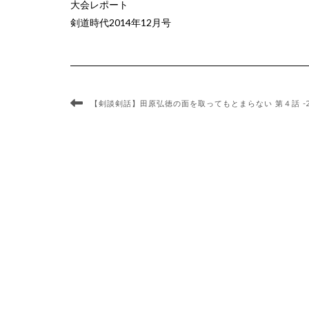
大会レポート
剣道時代2014年12月号
【剣談剣話】田原弘徳の面を取ってもとまらない 第４話 -20