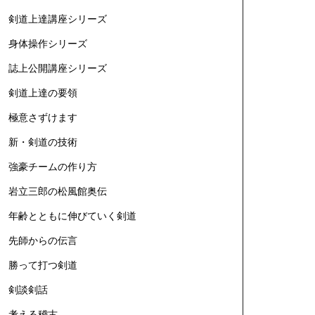
剣道上達講座シリーズ
身体操作シリーズ
誌上公開講座シリーズ
剣道上達の要領
極意さずけます
新・剣道の技術
強豪チームの作り方
岩立三郎の松風館奥伝
年齢とともに伸びていく剣道
先師からの伝言
勝って打つ剣道
剣談剣話
考える稽古