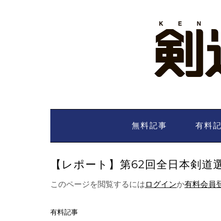
Skip
to
content
無料記事
有料
【レポート】第62回全日本剣道選手
このページを閲覧するには
ログイン
か
有料会員
有料記事