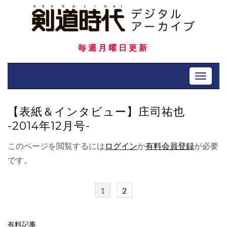
Skip
to
content
毎週月曜日更新
Toggle 
【表紙＆インタビュー】庄司祐也
-2014年12月号-
このページを閲覧するには
ログイン
か
有料会員登録
が必要
です。
1
2
有料記事