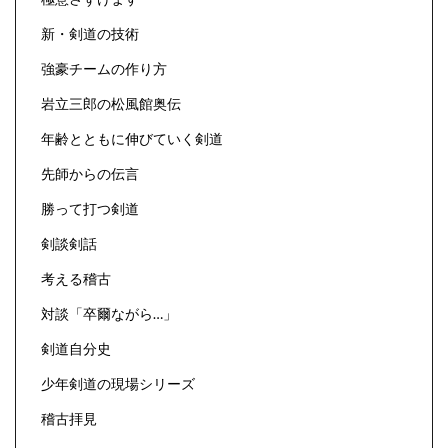
新・剣道の技術
強豪チームの作り方
岩立三郎の松風館奥伝
年齢とともに伸びていく剣道
先師からの伝言
勝って打つ剣道
剣談剣話
考える稽古
対談「卒爾ながら…」
剣道自分史
少年剣道の現場シリーズ
稽古拝見