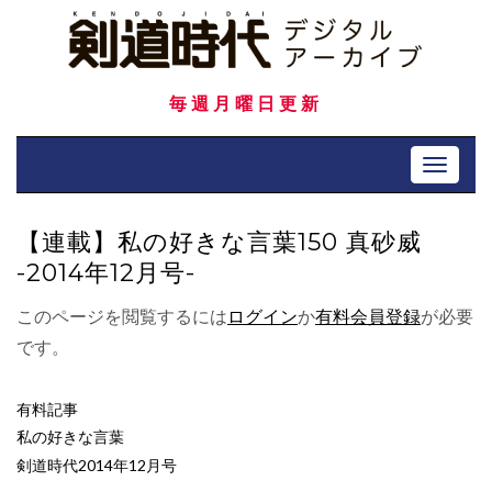
Skip
to
content
毎週月曜日更新
Toggle 
【連載】私の好きな言葉150 真砂威
-2014年12月号-
このページを閲覧するには
ログイン
か
有料会員登録
が必要
です。
有料記事
私の好きな言葉
剣道時代2014年12月号