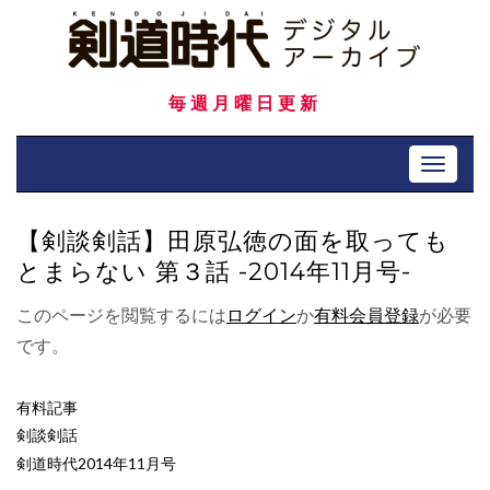
Skip
to
content
毎週月曜日更新
Toggle 
【剣談剣話】田原弘徳の面を取っても
とまらない 第３話 -2014年11月号-
このページを閲覧するには
ログイン
か
有料会員登録
が必要
です。
有料記事
剣談剣話
剣道時代2014年11月号