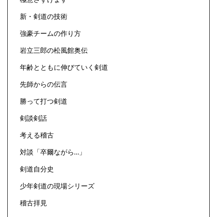
新・剣道の技術
強豪チームの作り方
岩立三郎の松風館奥伝
年齢とともに伸びていく剣道
先師からの伝言
勝って打つ剣道
剣談剣話
考える稽古
対談「卒爾ながら…」
剣道自分史
少年剣道の現場シリーズ
稽古拝見