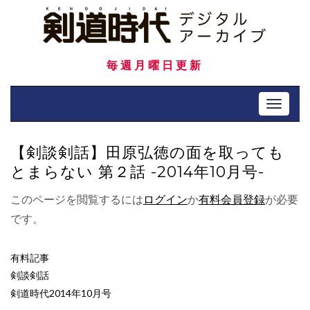
Skip
to
content
毎週月曜日更新
Toggle 
【剣談剣話】田原弘徳の面を取っても
とまらない 第２話 -2014年10月号-
このページを閲覧するには
ログイン
か
有料会員登録
が必要
です。
有料記事
剣談剣話
剣道時代2014年10月号