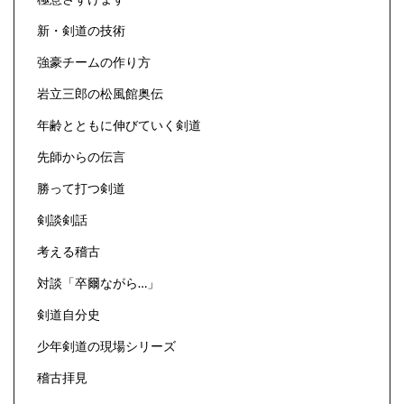
新・剣道の技術
強豪チームの作り方
岩立三郎の松風館奥伝
年齢とともに伸びていく剣道
先師からの伝言
勝って打つ剣道
剣談剣話
考える稽古
対談「卒爾ながら…」
剣道自分史
少年剣道の現場シリーズ
稽古拝見