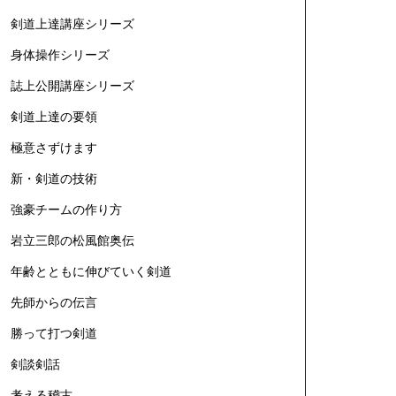
剣道上達講座シリーズ
身体操作シリーズ
誌上公開講座シリーズ
剣道上達の要領
極意さずけます
新・剣道の技術
強豪チームの作り方
岩立三郎の松風館奥伝
年齢とともに伸びていく剣道
先師からの伝言
勝って打つ剣道
剣談剣話
考える稽古