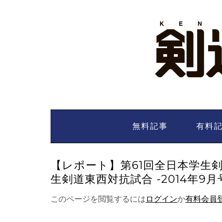
Skip
to
content
無料記事
有料
【レポート】第61回全日本学生
生剣道東西対抗試合 -2014年9月
このページを閲覧するには
ログイン
か
有料会員