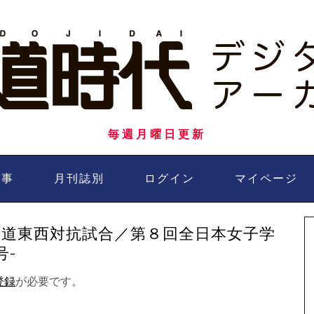
毎週月曜日更新
記事
月刊誌別
ログイン
マイページ
剣道東西対抗試合／第８回全日本女子学
号-
登録
が必要です。