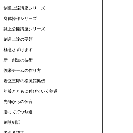
剣道上達講座シリーズ
身体操作シリーズ
誌上公開講座シリーズ
剣道上達の要領
極意さずけます
新・剣道の技術
強豪チームの作り方
岩立三郎の松風館奥伝
年齢とともに伸びていく剣道
先師からの伝言
勝って打つ剣道
剣談剣話
考える稽古