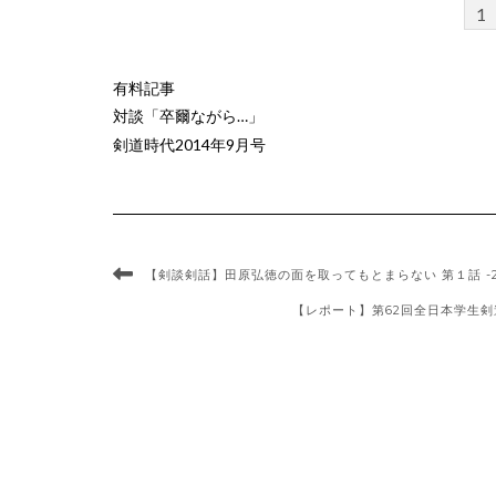
1
有料記事
対談「卒爾ながら…」
剣道時代2014年9月号
【剣談剣話】田原弘徳の面を取ってもとまらない 第１話 -20
【レポート】第62回全日本学生剣道