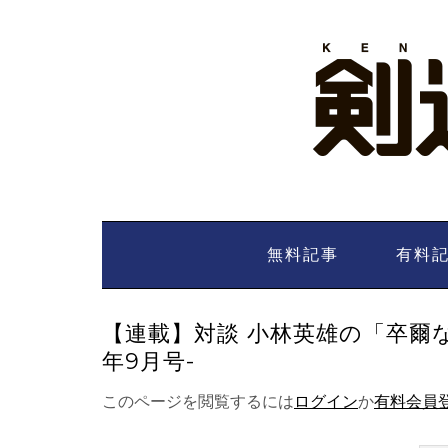
Skip
to
content
無料記事
有料
【連載】対談 小林英雄の「卒爾なが
年9月号-
このページを閲覧するには
ログイン
か
有料会員