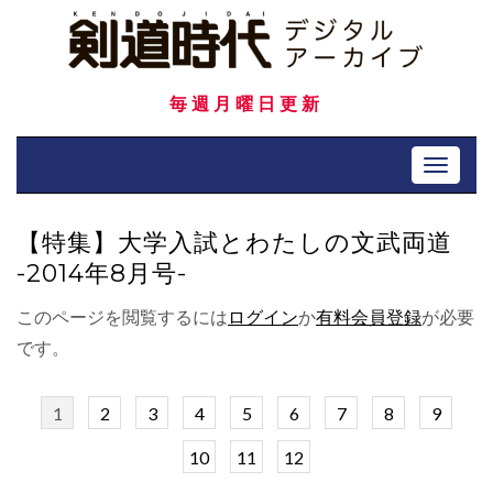
Skip
to
content
毎週月曜日更新
Toggle 
【特集】大学入試とわたしの文武両道
-2014年8月号-
このページを閲覧するには
ログイン
か
有料会員登録
が必要
です。
1
2
3
4
5
6
7
8
9
10
11
12