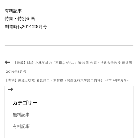
有料記事
特集・特別企画
剣道時代2014年8月号
【連載】対談 小林英雄の「卒爾ながら…」第49回 作家・法政大学教授 藤沢周
-2014年8月号-
【寄稿】剣道と喫煙 岩坂潤二・木村穣（関西医科大学第二内科） -2014年8月号-
カテゴリー
無料記事
有料記事