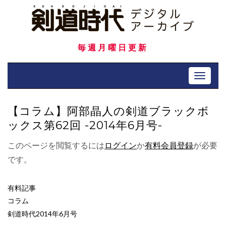
Skip
to
content
毎週月曜日更新
Toggle 
【コラム】阿部晶人の剣道ブラックボ
ックス第62回 -2014年6月号-
このページを閲覧するには
ログイン
か
有料会員登録
が必要
です。
有料記事
コラム
剣道時代2014年6月号