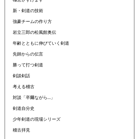
新・剣道の技術
強豪チームの作り方
岩立三郎の松風館奥伝
年齢とともに伸びていく剣道
先師からの伝言
勝って打つ剣道
剣談剣話
考える稽古
対談「卒爾ながら…」
剣道自分史
少年剣道の現場シリーズ
稽古拝見