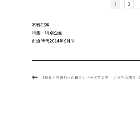
1
2
有料記事
特集・特別企画
剣道時代2014年6月号
【特集】強豪剣士の稽古シリーズ第３弾！ 近本巧の稽古 -20