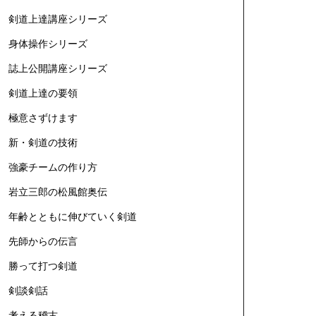
剣道上達講座シリーズ
身体操作シリーズ
誌上公開講座シリーズ
剣道上達の要領
極意さずけます
新・剣道の技術
強豪チームの作り方
岩立三郎の松風館奥伝
年齢とともに伸びていく剣道
先師からの伝言
勝って打つ剣道
剣談剣話
考える稽古