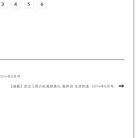
3
4
5
6
14年6月号-
【連載】岩立三郎の松風館奥伝 最終回 生涯剣道 -2014年6月号-