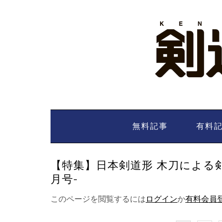
Skip
to
content
無料記事
有料
【特集】日本剣道形 木刀による剣
月号-
このページを閲覧するには
ログイン
か
有料会員