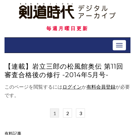
Skip
to
content
毎週月曜日更新
Toggle 
【連載】岩立三郎の松風館奥伝 第11回
審査合格後の修行 -2014年5月号-
このページを閲覧するには
ログイン
か
有料会員登録
が必要
です。
1
2
3
有料記事