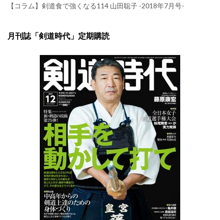
【コラム】剣道食で強くなる114 山田聡子 -2018年7月号-
月刊誌「剣道時代」定期購読