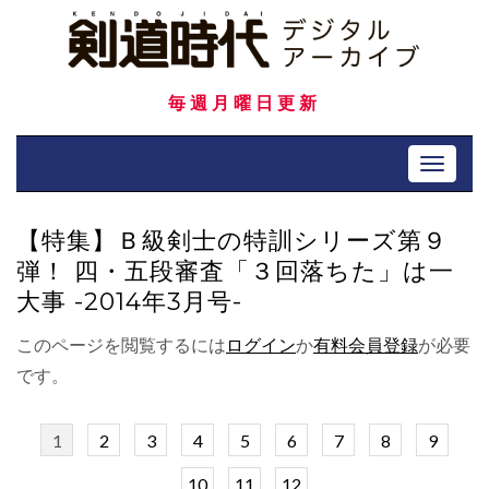
Skip
to
content
毎週月曜日更新
Toggle 
【特集】Ｂ級剣士の特訓シリーズ第９
弾！ 四・五段審査「３回落ちた」は一
大事 -2014年3月号-
このページを閲覧するには
ログイン
か
有料会員登録
が必要
です。
1
2
3
4
5
6
7
8
9
10
11
12