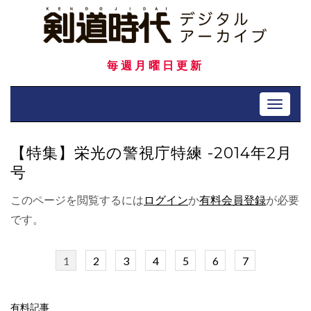
Skip
to
content
毎週月曜日更新
Toggle 
【特集】栄光の警視庁特練 -2014年2月
号
このページを閲覧するには
ログイン
か
有料会員登録
が必要
です。
1
2
3
4
5
6
7
有料記事