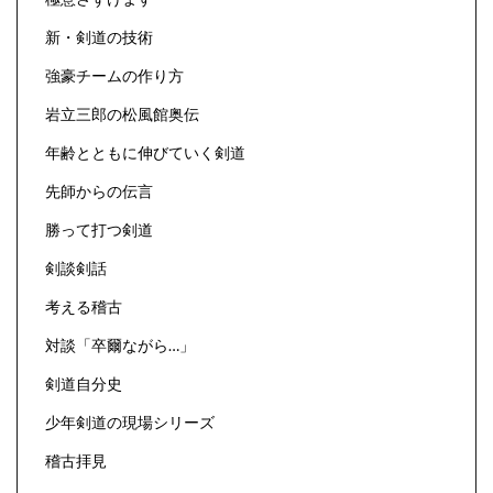
新・剣道の技術
強豪チームの作り方
岩立三郎の松風館奥伝
年齢とともに伸びていく剣道
先師からの伝言
勝って打つ剣道
剣談剣話
考える稽古
対談「卒爾ながら…」
剣道自分史
少年剣道の現場シリーズ
稽古拝見