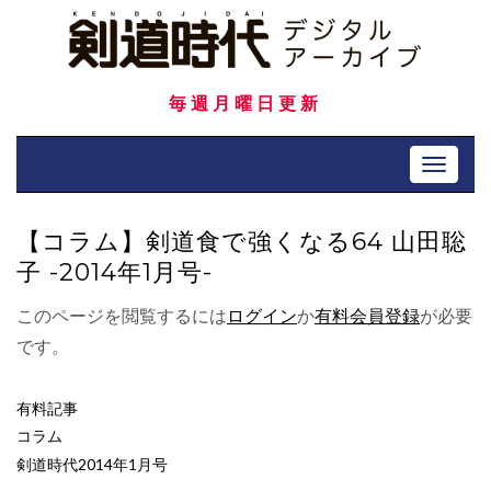
Skip
to
content
毎週月曜日更新
Toggle 
【コラム】剣道食で強くなる64 山田聡
子 -2014年1月号-
このページを閲覧するには
ログイン
か
有料会員登録
が必要
です。
有料記事
コラム
剣道時代2014年1月号