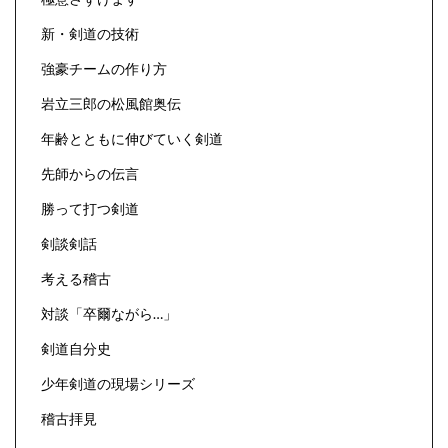
新・剣道の技術
強豪チームの作り方
岩立三郎の松風館奥伝
年齢とともに伸びていく剣道
先師からの伝言
勝って打つ剣道
剣談剣話
考える稽古
対談「卒爾ながら…」
剣道自分史
少年剣道の現場シリーズ
稽古拝見