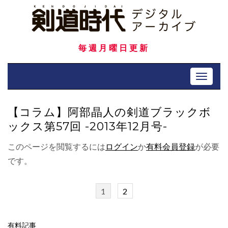
Skip
to
content
毎週月曜日更新
Toggle 
【コラム】阿部晶人の剣道ブラックボ
ックス第57回 -2013年12月号-
このページを閲覧するには
ログイン
か
有料会員登録
が必要
です。
1
2
有料記事