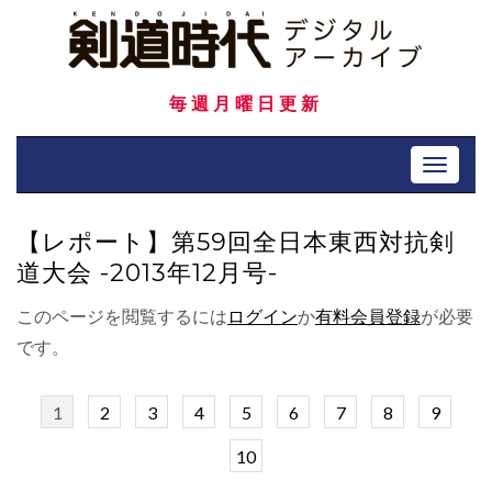
Skip
to
content
毎週月曜日更新
Toggle 
【レポート】第59回全日本東西対抗剣
道大会 -2013年12月号-
このページを閲覧するには
ログイン
か
有料会員登録
が必要
です。
1
2
3
4
5
6
7
8
9
10