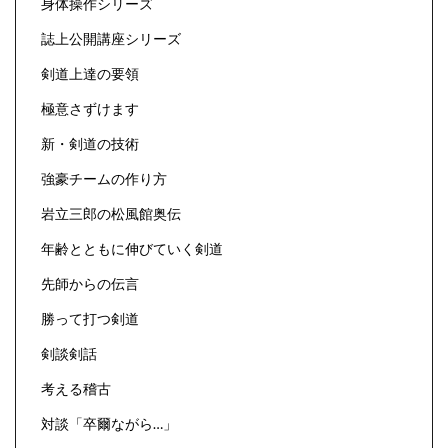
身体操作シリーズ
誌上公開講座シリーズ
剣道上達の要領
極意さずけます
新・剣道の技術
強豪チームの作り方
岩立三郎の松風館奥伝
年齢とともに伸びていく剣道
先師からの伝言
勝って打つ剣道
剣談剣話
考える稽古
対談「卒爾ながら…」