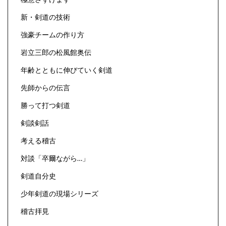
新・剣道の技術
強豪チームの作り方
岩立三郎の松風館奥伝
年齢とともに伸びていく剣道
先師からの伝言
勝って打つ剣道
剣談剣話
考える稽古
対談「卒爾ながら…」
剣道自分史
少年剣道の現場シリーズ
稽古拝見