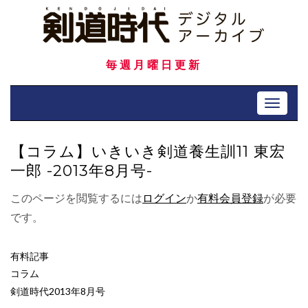
Skip
to
content
毎週月曜日更新
Toggle 
【コラム】いきいき剣道養生訓11 東宏
一郎 -2013年8月号-
このページを閲覧するには
ログイン
か
有料会員登録
が必要
です。
有料記事
コラム
剣道時代2013年8月号