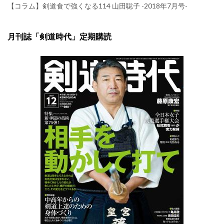
【コラム】剣道食で強くなる114 山田聡子 -2018年7月号-
月刊誌「剣道時代」定期購読