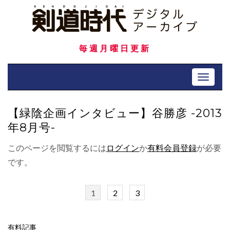
Skip
to
content
毎週月曜日更新
Toggle 
【緑陰企画インタビュー】谷勝彦 -2013
年8月号-
このページを閲覧するには
ログイン
か
有料会員登録
が必要
です。
1
2
3
有料記事