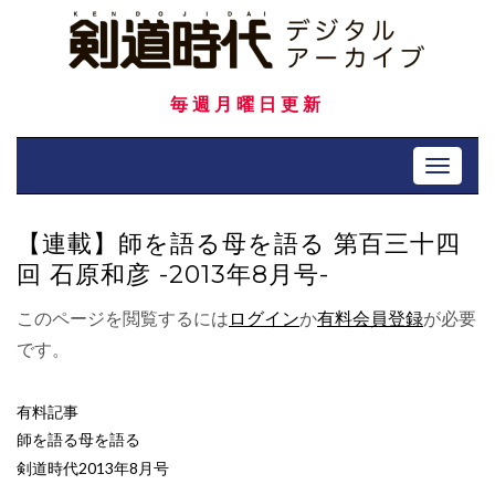
Skip
to
content
毎週月曜日更新
Toggle 
【連載】師を語る母を語る 第百三十四
回 石原和彦 -2013年8月号-
このページを閲覧するには
ログイン
か
有料会員登録
が必要
です。
有料記事
師を語る母を語る
剣道時代2013年8月号