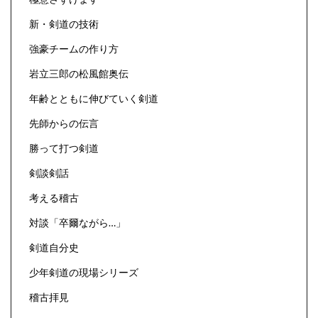
新・剣道の技術
強豪チームの作り方
岩立三郎の松風館奥伝
年齢とともに伸びていく剣道
先師からの伝言
勝って打つ剣道
剣談剣話
考える稽古
対談「卒爾ながら…」
剣道自分史
少年剣道の現場シリーズ
稽古拝見