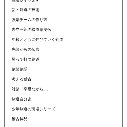
新・剣道の技術
強豪チームの作り方
岩立三郎の松風館奥伝
年齢とともに伸びていく剣道
先師からの伝言
勝って打つ剣道
剣談剣話
考える稽古
対談「卒爾ながら…」
剣道自分史
少年剣道の現場シリーズ
稽古拝見