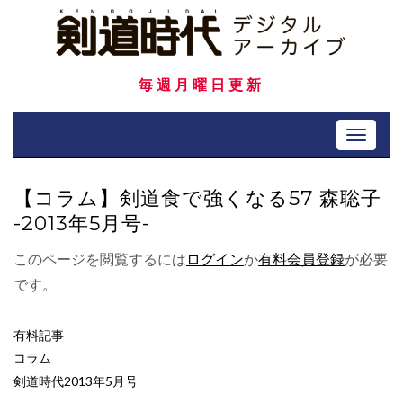
Skip
to
content
毎週月曜日更新
Toggle 
【コラム】剣道食で強くなる57 森聡子
-2013年5月号-
このページを閲覧するには
ログイン
か
有料会員登録
が必要
です。
有料記事
コラム
剣道時代2013年5月号