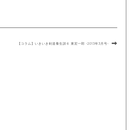
【コラム】いきいき剣道養生訓６ 東宏一郎 -2013年3月号-