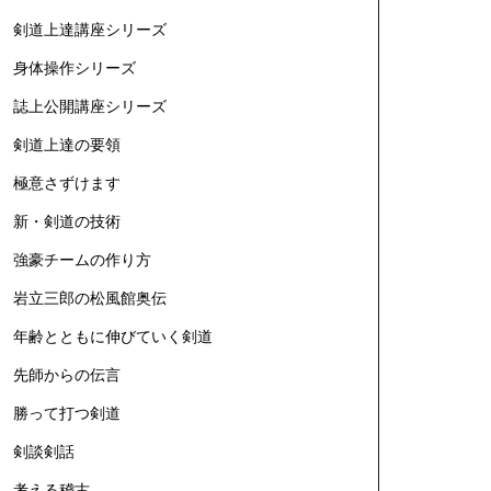
剣道上達講座シリーズ
身体操作シリーズ
誌上公開講座シリーズ
剣道上達の要領
極意さずけます
新・剣道の技術
強豪チームの作り方
岩立三郎の松風館奥伝
年齢とともに伸びていく剣道
先師からの伝言
勝って打つ剣道
剣談剣話
考える稽古