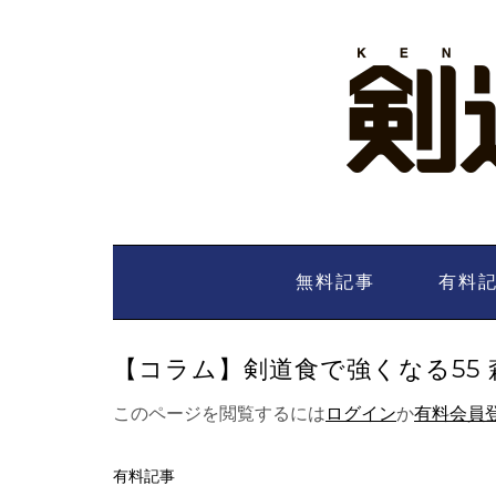
Skip
to
content
無料記事
有料
【コラム】剣道食で強くなる55 森聡
このページを閲覧するには
ログイン
か
有料会員
有料記事