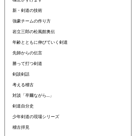
新・剣道の技術
強豪チームの作り方
岩立三郎の松風館奥伝
年齢とともに伸びていく剣道
先師からの伝言
勝って打つ剣道
剣談剣話
考える稽古
対談「卒爾ながら…」
剣道自分史
少年剣道の現場シリーズ
稽古拝見