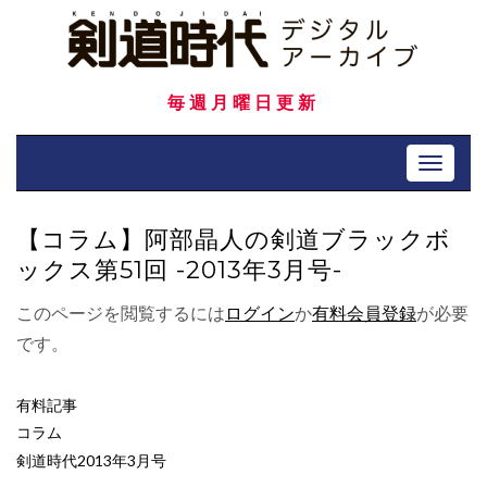
Skip
to
content
毎週月曜日更新
Toggle 
【コラム】阿部晶人の剣道ブラックボ
ックス第51回 -2013年3月号-
このページを閲覧するには
ログイン
か
有料会員登録
が必要
です。
有料記事
コラム
剣道時代2013年3月号