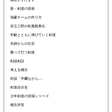
新・剣道の技術
強豪チームの作り方
岩立三郎の松風館奥伝
年齢とともに伸びていく剣道
先師からの伝言
勝って打つ剣道
剣談剣話
考える稽古
対談「卒爾ながら…」
剣道自分史
少年剣道の現場シリーズ
稽古拝見