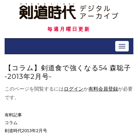
Skip
to
content
毎週月曜日更新
Toggle 
【コラム】剣道食で強くなる54 森聡子
-2013年2月号-
このページを閲覧するには
ログイン
か
有料会員登録
が必要
です。
有料記事
コラム
剣道時代2013年2月号