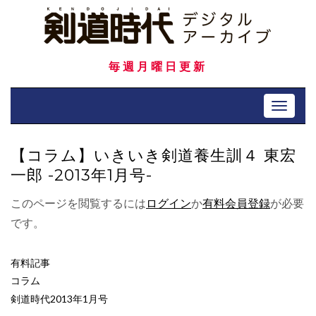
Skip
to
content
毎週月曜日更新
Toggle 
【コラム】いきいき剣道養生訓４ 東宏
一郎 -2013年1月号-
このページを閲覧するには
ログイン
か
有料会員登録
が必要
です。
有料記事
コラム
剣道時代2013年1月号