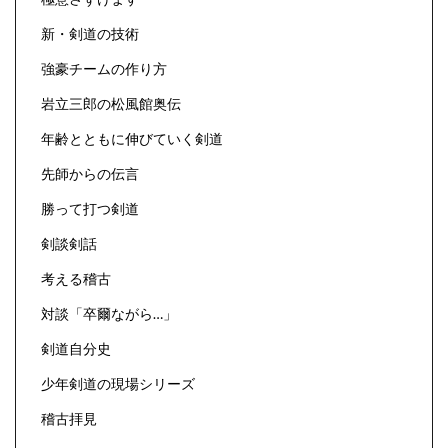
新・剣道の技術
強豪チームの作り方
岩立三郎の松風館奥伝
年齢とともに伸びていく剣道
先師からの伝言
勝って打つ剣道
剣談剣話
考える稽古
対談「卒爾ながら…」
剣道自分史
少年剣道の現場シリーズ
稽古拝見