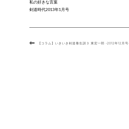
私の好きな言葉
剣道時代2013年1月号
【コラム】いきいき剣道養生訓３ 東宏一郎 -2012年12月号