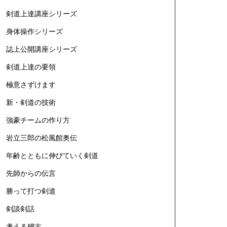
剣道上達講座シリーズ
身体操作シリーズ
誌上公開講座シリーズ
剣道上達の要領
極意さずけます
新・剣道の技術
強豪チームの作り方
岩立三郎の松風館奥伝
年齢とともに伸びていく剣道
先師からの伝言
勝って打つ剣道
剣談剣話
考える稽古