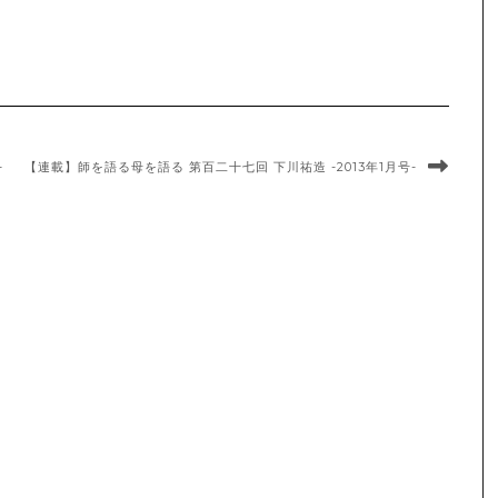
-
【連載】師を語る母を語る 第百二十七回 下川祐造 -2013年1月号-