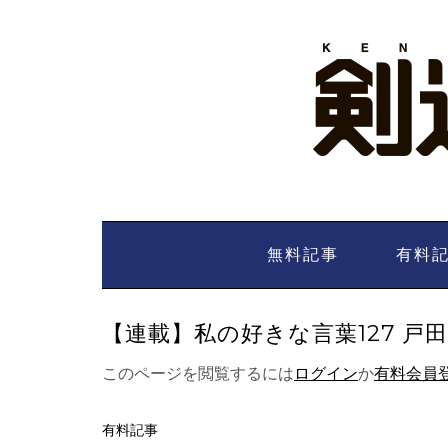
Skip
to
content
無料記事
有料
【連載】私の好きな言葉127 戸田忠
このページを閲覧するには
ログイン
か
有料会員
有料記事