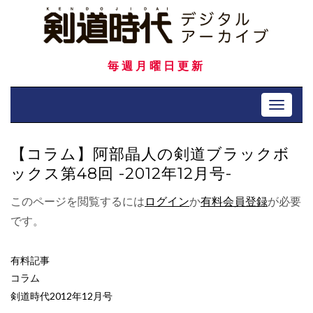
Skip
to
content
毎週月曜日更新
Toggle 
【コラム】阿部晶人の剣道ブラックボ
ックス第48回 -2012年12月号-
このページを閲覧するには
ログイン
か
有料会員登録
が必要
です。
有料記事
コラム
剣道時代2012年12月号