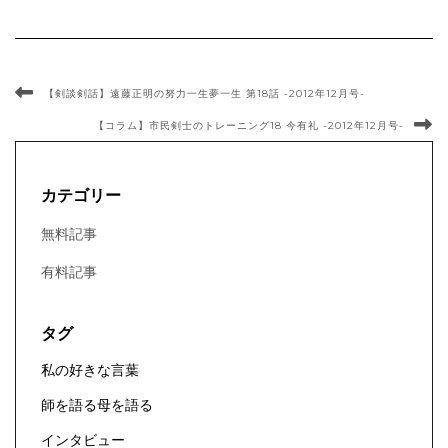
【剣談剣話】遠藤正明の努力一生夢一生 第18話 -2012年12月号-
【コラム】市民剣士のトレーニング18 今有礼 -2012年12月号-
カテゴリー
無料記事
有料記事
タグ
私の好きな言葉
師を語る母を語る
インタビュー