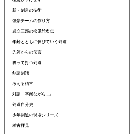
新・剣道の技術
強豪チームの作り方
岩立三郎の松風館奥伝
年齢とともに伸びていく剣道
先師からの伝言
勝って打つ剣道
剣談剣話
考える稽古
対談「卒爾ながら…」
剣道自分史
少年剣道の現場シリーズ
稽古拝見