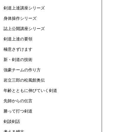
剣道上達講座シリーズ
身体操作シリーズ
誌上公開講座シリーズ
剣道上達の要領
極意さずけます
新・剣道の技術
強豪チームの作り方
岩立三郎の松風館奥伝
年齢とともに伸びていく剣道
先師からの伝言
勝って打つ剣道
剣談剣話
考える稽古