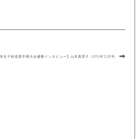
本女子剣道選手権大会優勝インタビュー】山本真理子 -2012年12月号-