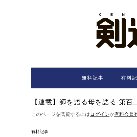
Skip
to
content
無料記事
有料
【連載】師を語る母を語る 第百二十
このページを閲覧するには
ログイン
か
有料会員
有料記事