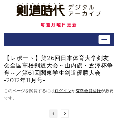
Skip
to
content
毎週月曜日更新
Toggle 
【レポート】第26回日本体育大学剣友
会全国高校剣道大会～山内旗・倉澤杯争
奪～／第61回関東学生剣道優勝大会
-2012年11月号-
このページを閲覧するには
ログイン
か
有料会員登録
が必要
です。
1
2