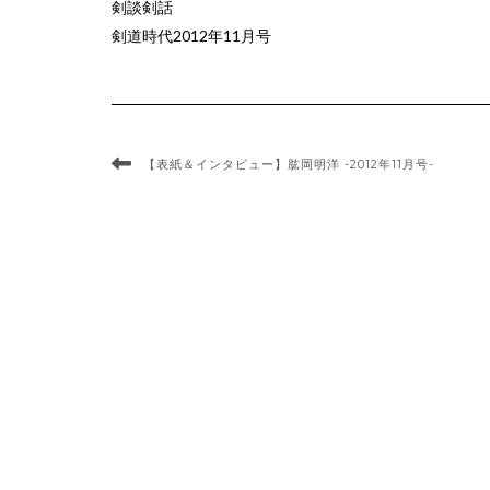
剣談剣話
剣道時代2012年11月号
【表紙＆インタビュー】肱岡明洋 -2012年11月号-