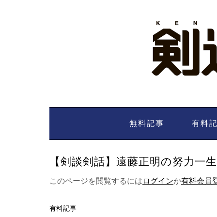
Skip
to
content
無料記事
有料
【剣談剣話】遠藤正明の努力一生夢一生
このページを閲覧するには
ログイン
か
有料会員
有料記事