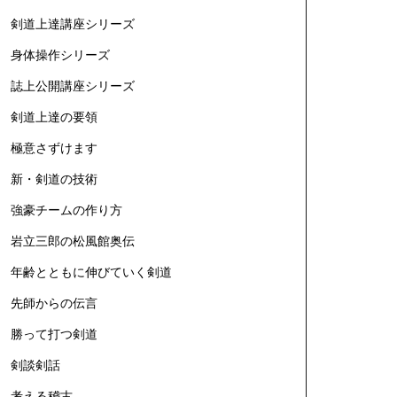
剣道上達講座シリーズ
身体操作シリーズ
誌上公開講座シリーズ
剣道上達の要領
極意さずけます
新・剣道の技術
強豪チームの作り方
岩立三郎の松風館奥伝
年齢とともに伸びていく剣道
先師からの伝言
勝って打つ剣道
剣談剣話
考える稽古