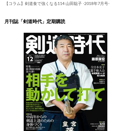
【コラム】剣道食で強くなる114 山田聡子 -2018年7月号-
月刊誌「剣道時代」定期購読