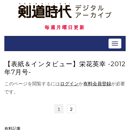
Skip
to
content
毎週月曜日更新
Toggle 
【表紙＆インタビュー】栄花英幸 -2012
年7月号-
このページを閲覧するには
ログイン
か
有料会員登録
が必要
です。
1
2
有料記事