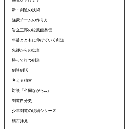
新・剣道の技術
強豪チームの作り方
岩立三郎の松風館奥伝
年齢とともに伸びていく剣道
先師からの伝言
勝って打つ剣道
剣談剣話
考える稽古
対談「卒爾ながら…」
剣道自分史
少年剣道の現場シリーズ
稽古拝見