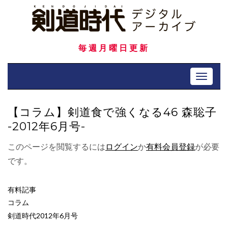
Skip
to
content
毎週月曜日更新
Toggle 
【コラム】剣道食で強くなる46 森聡子
-2012年6月号-
このページを閲覧するには
ログイン
か
有料会員登録
が必要
です。
有料記事
コラム
剣道時代2012年6月号