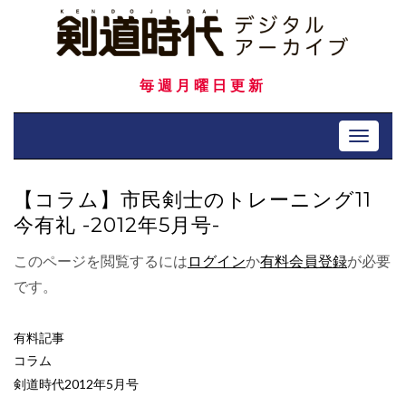
Skip
to
content
毎週月曜日更新
Toggle 
【コラム】市民剣士のトレーニング11
今有礼 -2012年5月号-
このページを閲覧するには
ログイン
か
有料会員登録
が必要
です。
有料記事
コラム
剣道時代2012年5月号