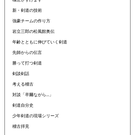
新・剣道の技術
強豪チームの作り方
岩立三郎の松風館奥伝
年齢とともに伸びていく剣道
先師からの伝言
勝って打つ剣道
剣談剣話
考える稽古
対談「卒爾ながら…」
剣道自分史
少年剣道の現場シリーズ
稽古拝見